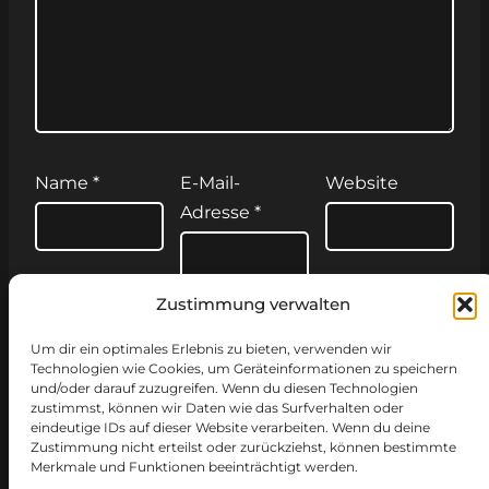
Name
*
E-Mail-
Website
Adresse
*
Zustimmung verwalten
Name, E-Mail-Adresse und Website in
Um dir ein optimales Erlebnis zu bieten, verwenden wir
diesem Browser für meinen nächsten
Technologien wie Cookies, um Geräteinformationen zu speichern
Kommentar speichern.
und/oder darauf zuzugreifen. Wenn du diesen Technologien
zustimmst, können wir Daten wie das Surfverhalten oder
eindeutige IDs auf dieser Website verarbeiten. Wenn du deine
Zustimmung nicht erteilst oder zurückziehst, können bestimmte
Merkmale und Funktionen beeinträchtigt werden.