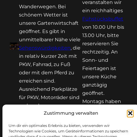
veranstalten wir
Wanderwegen. Bei
ein reichhaltiges
schönem Wetter ist
Fühstücksbuffet
unsere Gartenwirtschaft
von 10.00 Uhr bis
geöffnet. Es gibt in
13.00 Uhr, bitte
unmittelbarer Nähe viele
reservieren Sie
Sehenswürdigkeiten
, die
rechtzeitig. An
in relativ kurzer Zeit mit
Sonn- und
PKW, Fahrrad, zu Fuß
Feiertagen ist
oder mit dem Pferd zu
unsere Küche
erreichen sind.
ganztägig
Ausreichend Parkplätze
geöffnet.
für PKW, Motorräder sind
Montags haben
vorhanden.
wir Ruhetag.
Zustimmung verwalten
Um dir ein optimales Erlebnis zu bieten, verwenden wir
Technologien wie Cookies, um Geräteinformationen zu speichern
und/oder darauf zuzugreifen. Wenn du diesen Technologien