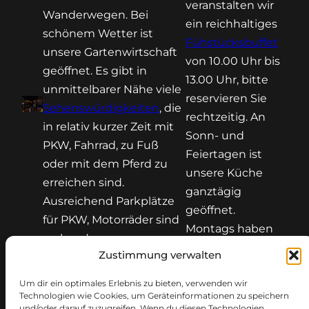
veranstalten wir
Wanderwegen. Bei
ein reichhaltiges
schönem Wetter ist
Fühstücksbuffet
unsere Gartenwirtschaft
von 10.00 Uhr bis
geöffnet. Es gibt in
13.00 Uhr, bitte
unmittelbarer Nähe viele
reservieren Sie
Sehenswürdigkeiten
, die
rechtzeitig. An
in relativ kurzer Zeit mit
Sonn- und
PKW, Fahrrad, zu Fuß
Feiertagen ist
oder mit dem Pferd zu
unsere Küche
erreichen sind.
ganztägig
Ausreichend Parkplätze
geöffnet.
für PKW, Motorräder sind
Montags haben
vorhanden.
wir Ruhetag.
Zustimmung verwalten
Um dir ein optimales Erlebnis zu bieten, verwenden wir
Technologien wie Cookies, um Geräteinformationen zu speichern
und/oder darauf zuzugreifen. Wenn du diesen Technologien